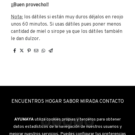
¡¡Buen provecho!!
Nota:
los dátiles si están muy duros déjalos en reojo
unos 60 minutos. Si usas dátiles pues poner menos
cantidad de miel o sirope ya que los dátiles también
le dan dulzor.
ENCUENTROS HOGAR SABOR MIRADA CONTACTO
AYUMAYA
utiliza cookies propias y terceros para obtener
datos estadísticos de la navegación de nuestros usuarios y
Aviso legal
mejorar nuestros servicios. Puedes configurar tus preferencias